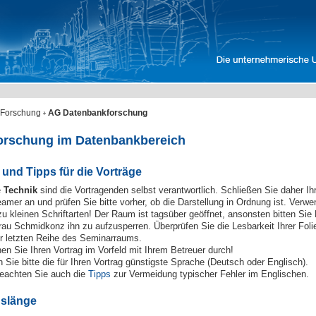
Forschung
AG Datenbankforschung
orschung im Datenbankbereich
und Tipps für die Vorträge
e
Technik
sind die Vortragenden selbst verantwortlich. Schließen Sie daher Ih
amer an und prüfen Sie bitte vorher, ob die Darstellung in Ordnung ist. Verwe
zu kleinen Schriftarten! Der Raum ist tagsüber geöffnet, ansonsten bitten Sie 
rau Schmidkonz ihn zu aufzusperren. Überprüfen Sie die Lesbarkeit Ihrer Foli
r letzten Reihe des Seminarraums.
en Sie Ihren Vortrag im Vorfeld mit Ihrem Betreuer durch!
 Sie bitte die für Ihren Vortrag günstigste Sprache (Deutsch oder Englisch).
beachten Sie auch die
Tipps
zur Vermeidung typischer Fehler im Englischen.
gslänge