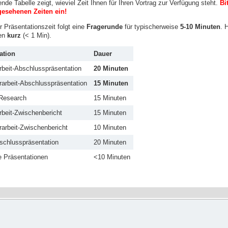
ende Tabelle zeigt, wieviel Zeit Ihnen für Ihren Vortrag zur Verfügung steht.
Bi
gesehenen Zeiten ein!
 Präsentationszeit folgt eine
Fragerunde
für typischerweise
5-10 Minuten
. 
ten
kurz
(< 1 Min).
ation
Dauer
rbeit-Abschlusspräsentation
20 Minuten
rarbeit-Abschlusspräsentation
15 Minuten
Research
15 Minuten
rbeit-Zwischenbericht
15 Minuten
rarbeit-Zwischenbericht
10 Minuten
chlusspräsentation
20 Minuten
e Präsentationen
<10 Minuten