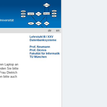
de
en
Lehrstuhl III / XXV
Datenbanksysteme
Prof. Neumann
Prof. Giceva
Fakultät für Informatik
TU München
ren Laptop an
nden Sie bitte
Frau Dietrich
en bitte auch