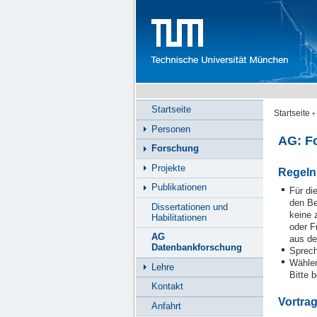
Startseite
Startseite
Personen
AG: F
Forschung
Projekte
Regeln 
Publikationen
Für di
den Be
Dissertationen und
keine 
Habilitationen
oder F
AG
aus de
Datenbankforschung
Sprech
Wählen
Lehre
Bitte 
Kontakt
Vortra
Anfahrt