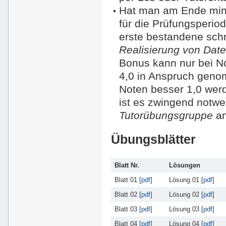
Hat man am Ende min
für die Prüfungsperio
erste bestandene schr
Realisierung von Da
Bonus kann nur bei No
4,0 in Anspruch geno
Noten besser 1,0 werd
ist es zwingend notwe
Tutorübungsgruppe
an
Übungsblätter
Blatt Nr.
Lösungen
Blatt 01 [
pdf
]
Lösung 01 [
pdf
]
Blatt 02 [
pdf
]
Lösung 02 [
pdf
]
Blatt 03 [
pdf
]
Lösung 03 [
pdf
]
Blatt 04 [
pdf
]
Lösung 04 [
pdf
]