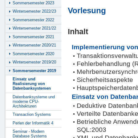
Sommersemester 2023
Vorlesung
Wintersemester 2022/23
Sommersemester 2022
Wintersemester 2021/22
Inhalt
Sommersemester 2021
Wintersemester 2020/21
Implementierung vo
Sommersemester 2020
Transaktionsverwalt
Wintersemester 2019/20
Fehlerbehandlung (
Mehrbenutzersynchr
Sommersemester 2019
Sicherheitsaspekte
Einsatz und
Realisierung von
Hauptspeicherdaten
Datenbanksystemen
Einsatz von Datenb
Datenbanksysteme und
moderne CPU-
Deduktive Datenban
Architekturen
Verteilte Datenbank
Transaction Systems
Betriebliche Anwend
Perlen der Informatik 4
SQL:2003
Seminar - Modern
Database Systems
XML und Datenbank