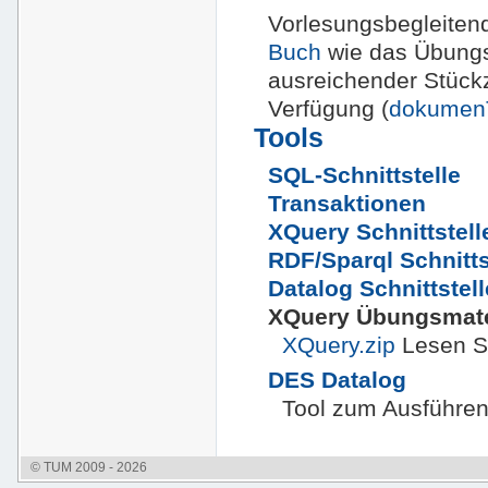
Vorlesungsbegleitend
Buch
wie das Übungs
ausreichender Stück
Verfügung (
dokume
Tools
SQL-Schnittstelle
Transaktionen
XQuery Schnittstell
RDF/Sparql Schnitts
Datalog Schnittstell
XQuery Übungsmate
XQuery.zip
Lesen Si
DES Datalog
Tool zum Ausführen
© TUM 2009 - 2026