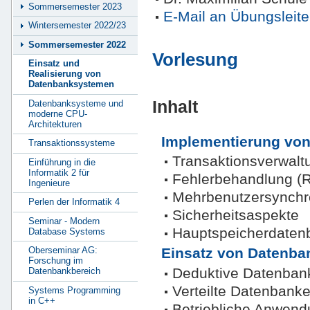
Sommersemester 2023
E-Mail an Übungsleite
Wintersemester 2022/23
Sommersemester 2022
Vorlesung
Einsatz und
Realisierung von
Datenbanksystemen
Inhalt
Datenbanksysteme und
moderne CPU-
Architekturen
Implementierung vo
Transaktionssysteme
Transaktionsverwalt
Einführung in die
Informatik 2 für
Fehlerbehandlung (
Ingenieure
Mehrbenutzersynchr
Perlen der Informatik 4
Sicherheitsaspekte
Seminar - Modern
Hauptspeicherdaten
Database Systems
Einsatz von Datenb
Oberseminar AG:
Forschung im
Deduktive Datenban
Datenbankbereich
Verteilte Datenbank
Systems Programming
in C++
Betriebliche Anwend