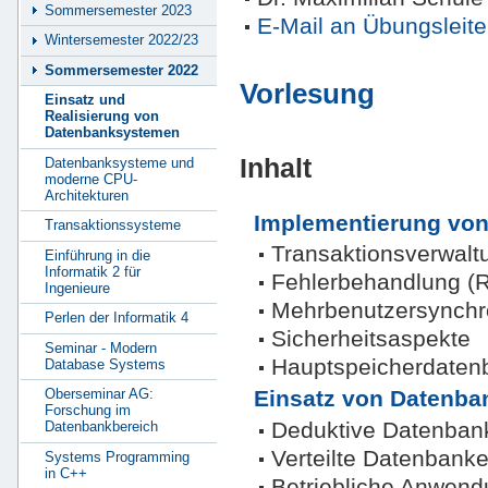
Sommersemester 2023
E-Mail an Übungsleite
Wintersemester 2022/23
Sommersemester 2022
Vorlesung
Einsatz und
Realisierung von
Datenbanksystemen
Inhalt
Datenbanksysteme und
moderne CPU-
Architekturen
Implementierung vo
Transaktionssysteme
Transaktionsverwalt
Einführung in die
Informatik 2 für
Fehlerbehandlung (
Ingenieure
Mehrbenutzersynchr
Perlen der Informatik 4
Sicherheitsaspekte
Seminar - Modern
Hauptspeicherdaten
Database Systems
Einsatz von Datenb
Oberseminar AG:
Forschung im
Deduktive Datenban
Datenbankbereich
Verteilte Datenbank
Systems Programming
in C++
Betriebliche Anwend