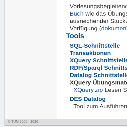
Vorlesungsbegleitend
Buch
wie das Übungs
ausreichender Stück
Verfügung (
dokume
Tools
SQL-Schnittstelle
Transaktionen
XQuery Schnittstell
RDF/Sparql Schnitts
Datalog Schnittstell
XQuery Übungsmate
XQuery.zip
Lesen Si
DES Datalog
Tool zum Ausführen
© TUM 2009 - 2026