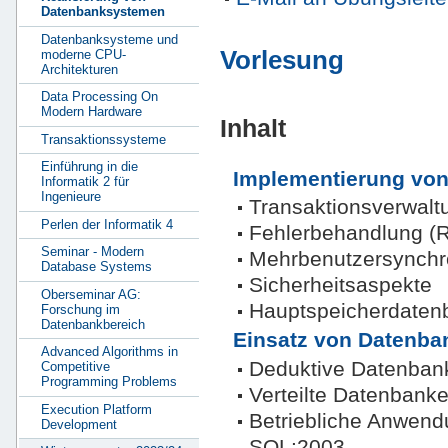
Datenbanksystemen
Datenbanksysteme und
Vorlesung
moderne CPU-
Architekturen
Data Processing On
Modern Hardware
Inhalt
Transaktionssysteme
Einführung in die
Implementierung vo
Informatik 2 für
Ingenieure
Transaktionsverwalt
Perlen der Informatik 4
Fehlerbehandlung (
Seminar - Modern
Mehrbenutzersynchr
Database Systems
Sicherheitsaspekte
Oberseminar AG:
Hauptspeicherdaten
Forschung im
Datenbankbereich
Einsatz von Datenb
Advanced Algorithms in
Deduktive Datenban
Competitive
Programming Problems
Verteilte Datenbank
Execution Platform
Betriebliche Anwend
Development
SQL:2003