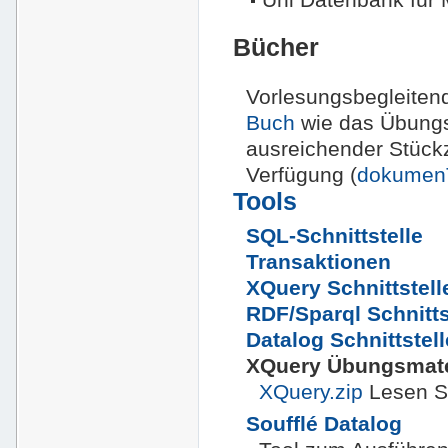
Bücher
Vorlesungsbegleitend
Buch
wie das Übungs
ausreichender Stück
Verfügung (
dokume
Tools
SQL-Schnittstelle
Transaktionen
XQuery Schnittstell
RDF/Sparql Schnitts
Datalog Schnittstell
XQuery Übungsmate
XQuery.zip
Lesen Si
Soufflé Datalog