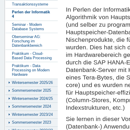
Transaktionssysteme
In Perlen der Informati
Perlen der Informatik
Algorithmik von Haup
4
(und selber zu program
Seminar - Modern
Database Systems
Hauptspeicher-Datenb
Oberseminar AG:
Nischenprodukte, die 
Forschung im
Datenbankbereich
wurden. Dies hat sich 
Praktikum - Cloud-
im Hardwarebereich ge
Based Data Processing
durch die SAP HANA-E
Praktikum - Data
Datenbank-Server mit 
Processing on Modern
Hardware
eines Tera-Bytes, die 
Wintersemester 2025/26
core) und es wurden n
Sommersemester 2025
für Hauptspeicher-effiz
Wintersemester 2024/25
(Column-Stores, Kompr
Indexstrukturen, etc.)
Sommersemester 2024
Wintersemester 2023/24
Sie lernen in dieser Vo
Sommersemester 2023
(Datenbank-) Anwendung