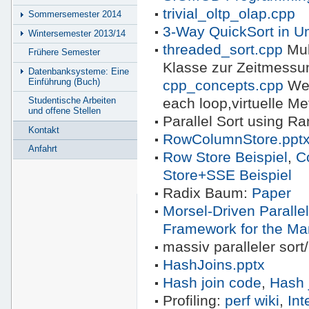
trivial_oltp_olap.cpp
Sommersemester 2014
3-Way QuickSort in U
Wintersemester 2013/14
threaded_sort.cpp
Mul
Frühere Semester
Klasse zur Zeitmessun
Datenbanksysteme: Eine
Einführung (Buch)
cpp_concepts.cpp
Wei
each loop,virtuelle M
Studentische Arbeiten
und offene Stellen
Parallel Sort using Ra
Kontakt
RowColumnStore.ppt
Anfahrt
Row Store Beispiel
,
C
Store+SSE Beispiel
Radix Baum:
Paper
Morsel-Driven Parall
Framework for the M
massiv paralleler sor
HashJoins.pptx
Hash join code
,
Hash 
Profiling:
perf wiki
,
In