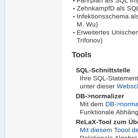
Fahrplan als SQL Imp
ZehnkampfD als SQL
Infektionsschema al
M. Wu)
Erweitertes Unische
Trifonov)
Tools
SQL-Schnittstelle
Ihre SQL-Statement
unter dieser
Webschn
DB->normalizer
Mit dem
DB->norma
Funktionale Abhäng
ReLaX-Tool zum Übe
Mit diesem Toool de
Relationale Algebr