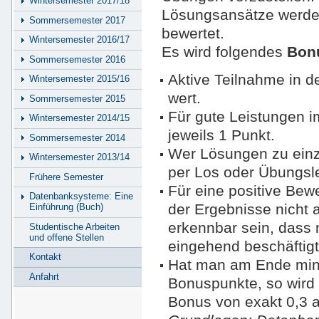
Wintersemester 2017/18
Lösungsansätze werde
Sommersemester 2017
bewertet.
Wintersemester 2016/17
Es wird folgendes
Bon
Sommersemester 2016
Aktive Teilnahme in d
Wintersemester 2015/16
wert.
Sommersemester 2015
Für gute Leistungen i
Wintersemester 2014/15
jeweils 1 Punkt.
Sommersemester 2014
Wer Lösungen zu einze
Wintersemester 2013/14
per Los oder Übungsle
Frühere Semester
Für eine positive Bewe
Datenbanksysteme: Eine
der Ergebnisse nicht
Einführung (Buch)
erkennbar sein, dass 
Studentische Arbeiten
und offene Stellen
eingehend beschäftigt
Kontakt
Hat man am Ende mi
Anfahrt
Bonuspunkte, so wird 
Bonus von exakt 0,3 au