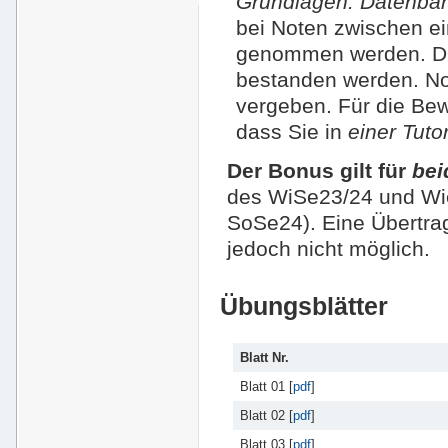
Grundlagen: Datenba
bei Noten zwischen ei
genommen werden. Die
bestanden werden. No
vergeben. Für die Bew
dass Sie in
einer Tut
Der Bonus gilt für
bei
des WiSe23/24 und Wi
SoSe24). Eine Übertrag
jedoch nicht möglich.
Übungsblätter
Blatt Nr.
Blatt 01 [
pdf
]
Blatt 02 [
pdf
]
Blatt 03 [
pdf
]