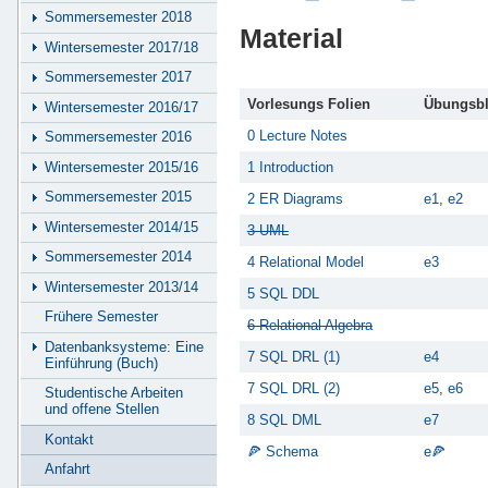
Sommersemester 2018
Material
Wintersemester 2017/18
Sommersemester 2017
Vorlesungs Folien
Übungsbl
Wintersemester 2016/17
0 Lecture Notes
Sommersemester 2016
Wintersemester 2015/16
1 Introduction
Sommersemester 2015
2 ER Diagrams
e1
,
e2
Wintersemester 2014/15
3 UML
Sommersemester 2014
4 Relational Model
e3
Wintersemester 2013/14
5 SQL DDL
Frühere Semester
6 Relational Algebra
Datenbanksysteme: Eine
7 SQL DRL (1)
e4
Einführung (Buch)
7 SQL DRL (2)
e5
,
e6
Studentische Arbeiten
und offene Stellen
8 SQL DML
e7
Kontakt
🍕 Schema
e🍕
Anfahrt