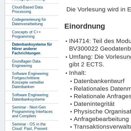
Cloud-Based Data
Die Vorlesung wird in 
Processing
Codegenerierung für
Datenverarbeitung
Einordnung
Concepts of C++
Programming
IN4714: Teil des Mo
Datenbanksysteme für
BV300022 Geodatenba
Hörer anderer
Fachrichtungen
Umfang: Die Vorlesu
Grundlagen Data
gibt 2 ECTS.
Engineering
Inhalt:
Software Engineering:
Fortgeschrittene
Datenbankentwurf
Konzepte verteilter
Datenbanken
Relationales Datenm
Software Engineering:
Relationale Anfrag
Datenbanksysteme
Datenintegrität
Seminar - Next-Gen
Physische Organisat
Programming Interfaces
and Compilers
Anfragebearbeitung
Seminar - OS in the
Transaktionsverwalt
Cloud: Past, Present