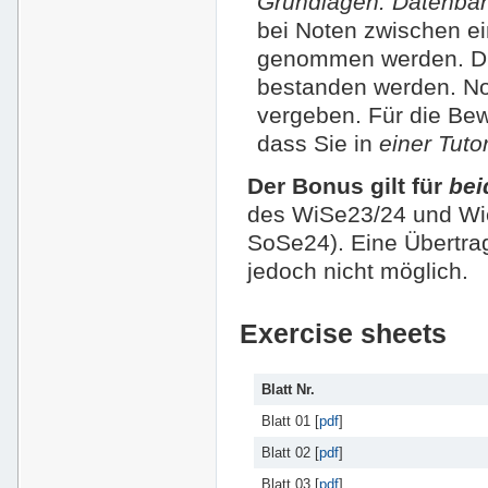
Grundlagen: Datenba
bei Noten zwischen ei
genommen werden. Die
bestanden werden. No
vergeben. Für die Bew
dass Sie in
einer Tut
Der Bonus gilt für
bei
des WiSe23/24 und Wi
SoSe24). Eine Übertrag
jedoch nicht möglich.
Exercise sheets
Blatt Nr.
Blatt 01 [
pdf
]
Blatt 02 [
pdf
]
Blatt 03 [
pdf
]