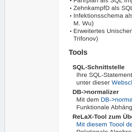
Fahrplan als SQL Imp
ZehnkampfD als SQL
Infektionsschema al
M. Wu)
Erweitertes Unische
Trifonov)
Tools
SQL-Schnittstelle
Ihre SQL-Statement
unter dieser
Webschn
DB->normalizer
Mit dem
DB->norma
Funktionale Abhäng
ReLaX-Tool zum Übe
Mit diesem Toool de
Relationale Algebr