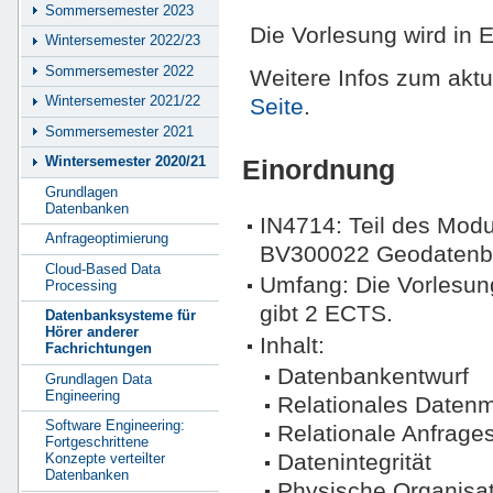
Sommersemester 2023
Die Vorlesung wird in 
Wintersemester 2022/23
Sommersemester 2022
Weitere Infos zum aktue
Wintersemester 2021/22
Seite
.
Sommersemester 2021
Wintersemester 2020/21
Einordnung
Grundlagen
Datenbanken
IN4714: Teil des Mo
Anfrageoptimierung
BV300022 Geodatenba
Cloud-Based Data
Umfang: Die Vorlesu
Processing
gibt 2 ECTS.
Datenbanksysteme für
Hörer anderer
Inhalt:
Fachrichtungen
Datenbankentwurf
Grundlagen Data
Engineering
Relationales Datenm
Software Engineering:
Relationale Anfrag
Fortgeschrittene
Datenintegrität
Konzepte verteilter
Datenbanken
Physische Organisat