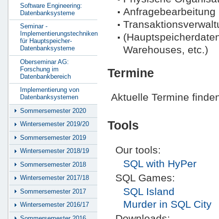
Software Engineering:
Anfragebearbeitung
Datenbanksysteme
Transaktionsverwalt
Seminar -
Implementierungstechniken
(Hauptspeicherdate
für Hauptspeicher-
Warehouses, etc.)
Datenbanksysteme
Oberseminar AG:
Forschung im
Termine
Datenbankbereich
Implementierung von
Aktuelle Termine finde
Datenbanksystemen
Sommersemester 2020
Tools
Wintersemester 2019/20
Sommersemester 2019
Our tools:
Wintersemester 2018/19
SQL with HyPer
Sommersemester 2018
SQL Games:
Wintersemester 2017/18
SQL Island
Sommersemester 2017
Murder in SQL City
Wintersemester 2016/17
Downloads:
Sommersemester 2016