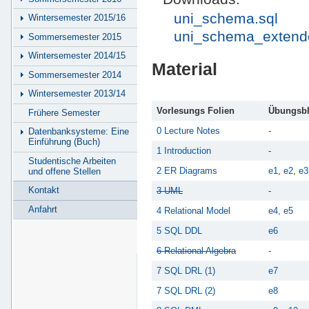
uni_schema.sql
Wintersemester 2015/16
uni_schema_extend
Sommersemester 2015
Wintersemester 2014/15
Material
Sommersemester 2014
Wintersemester 2013/14
Vorlesungs Folien
Übungsbl
Frühere Semester
0 Lecture Notes
-
Datenbanksysteme: Eine
Einführung (Buch)
1 Introduction
-
Studentische Arbeiten
2 ER Diagrams
e1
,
e2
,
e3
und offene Stellen
Kontakt
3 UML
-
Anfahrt
4 Relational Model
e4
,
e5
5 SQL DDL
e6
6 Relational Algebra
-
7 SQL DRL (1)
e7
7 SQL DRL (2)
e8