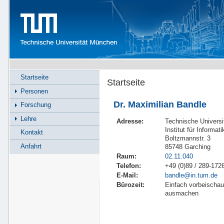
Startseite
Startseite
Personen
Dr. Maximilian Bandle
Forschung
Lehre
Adresse:
Technische Univers
Institut für Informat
Kontakt
Boltzmannstr. 3
Anfahrt
85748 Garching
Raum:
02.11.040
Telefon:
+49 (0)89 / 289-172
E-Mail:
bandle@in.tum.de
Bürozeit:
Einfach vorbeischau
ausmachen