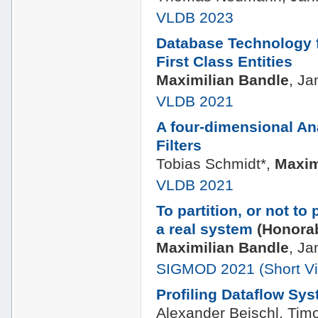
VLDB 2023
Database Technology 
First Class Entities
Maximilian Bandle
, J
VLDB 2021
A four-dimensional An
Filters
Tobias Schmidt*,
Maxim
VLDB 2021
To partition, or not to 
a real system
(Honora
Maximilian Bandle
, J
SIGMOD 2021
(Short V
Profiling Dataflow Sys
Alexander Beischl, Tim